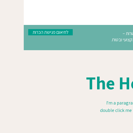
לתיאום פגישת הכרות
רות –
צועי ובטוח.
The H
I'm a paragrap
double click me 