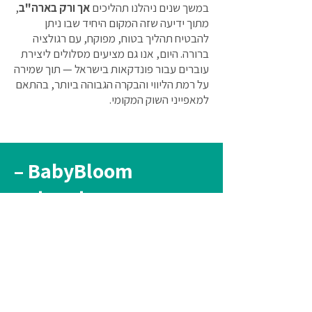
במשך שנים ניהלנו תהליכים
אך ורק בארה"ב
,
מתוך ידיעה שזה המקום היחיד שבו ניתן
להבטיח תהליך בטוח, מפוקח, עם רגולציה
ברורה. היום, אנו גם מציעים מסלולים ליצירת
עוברים עבור פונדקאות בישראל — תוך שמירה
על רמת הליווי והבקרה הגבוהה ביותר, בהתאם
למאפייני השוק המקומי.
BabyBloom –
כי הורות היא לא חלום.
היא התחלה.
מוכנים לפרוח?
אם הגעתם לשלב שבו אתם מוכנים להקים