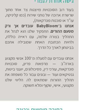
גישה אחרת לגמרי
בעוד רוב הסוכנויות מייצגות צד אחד מתוך
שרשרת ארוכה של נותני שירות (כמו קליניקה,
עו"ד או סוכנות פונדקאות),
אנחנו ב־BabyBloom עובדים אך ורק
מטעם ההורים.
התפקיד שלנו הוא לנהל את
התהליך בצורה שלמה, עם ראייה כוללת,
ולהיות הכתובת האחת שמובילה אתכם
בביטחון לאורך כל הדרך.
אנחנו עובדים עם למעלה מ־100 אנשי מקצוע
בארה"ב — מרפאות פריון, סוכנויות
פונדקאות, עורכי דין, פסיכולוגים, יועצי ביטוח,
גנטיקאים ועוד — ובונים עבור כל משפחה את
תהליך ההורות שמתאים לה. הליווי שלנו
מקצועי, אישי, שקוף ומלא תשוקה.
בחירה חופשית ונכונה