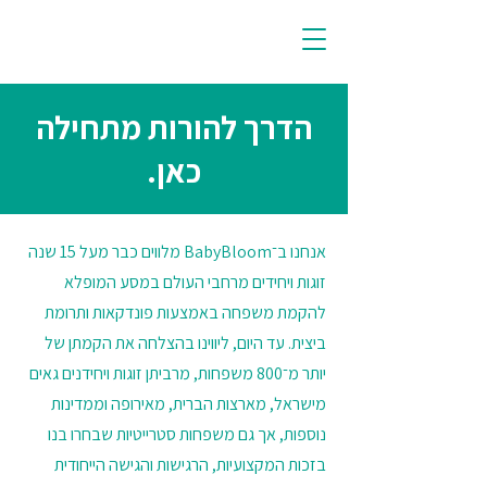
הדרך להורות מתחילה
כאן.
אנחנו ב־BabyBloom מלווים כבר מעל 15 שנה
זוגות ויחידים מרחבי העולם במסע המופלא
להקמת משפחה באמצעות פונדקאות ותרומת
ביצית. עד היום, ליווינו בהצלחה את הקמתן של
יותר מ־800 משפחות, מרביתן זוגות ויחידנים גאים
מישראל, מארצות הברית, מאירופה וממדינות
נוספות, אך גם משפחות סטרייטיות שבחרו בנו
בזכות המקצועיות, הרגישות והגישה הייחודית