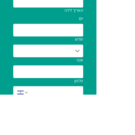
תאריך לידה
יום
חודש
שנה
טלפון
אימייל
רקע לפניה